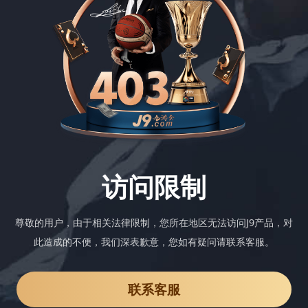
访问限制
尊敬的用户，由于相关法律限制，您所在地区无法访问J9产品，对
此造成的不便，我们深表歉意，您如有疑问请联系客服。
联系客服