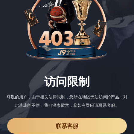
访问限制
尊敬的用户，由于相关法律限制，您所在地区无法访问J9产品，对
此造成的不便，我们深表歉意，您如有疑问请联系客服。
联系客服