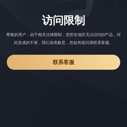
访问限制
尊敬的用户，由于相关法律限制，您所在地区无法访问J9产品，对
此造成的不便，我们深表歉意，您如有疑问请联系客服。
联系客服